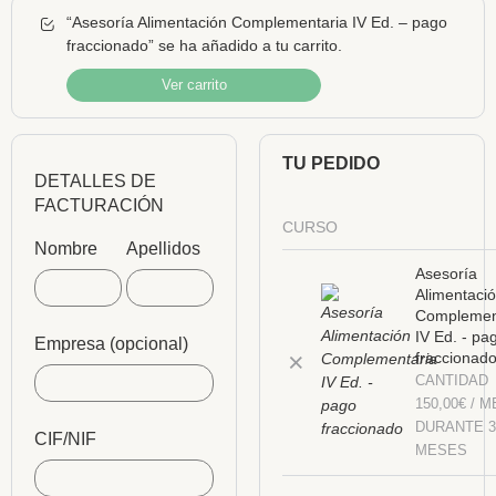
“Asesoría Alimentación Complementaria IV Ed. – pago
fraccionado” se ha añadido a tu carrito.
Ver carrito
TU PEDIDO
DETALLES DE
FACTURACIÓN
CURSO
Nombre
Apellidos
Asesoría
Alimentaci
Complemen
IV Ed. - pa
Empresa
(opcional)
×
fraccionad
CANTIDAD
150,00
€
/ M
DURANTE 
CIF/NIF
MESES